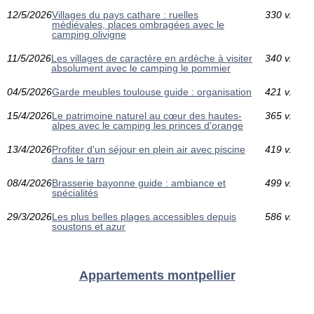
12/5/2026
Villages du pays cathare : ruelles
330 v.
médiévales, places ombragées avec le
camping olivigne
11/5/2026
Les villages de caractère en ardèche à visiter
340 v.
absolument avec le camping le pommier
04/5/2026
Garde meubles toulouse guide : organisation
421 v.
15/4/2026
Le patrimoine naturel au cœur des hautes-
365 v.
alpes avec le camping les princes d'orange
13/4/2026
Profiter d'un séjour en plein air avec piscine
419 v.
dans le tarn
08/4/2026
Brasserie bayonne guide : ambiance et
499 v.
spécialités
29/3/2026
Les plus belles plages accessibles depuis
586 v.
soustons et azur
Appartements montpellier