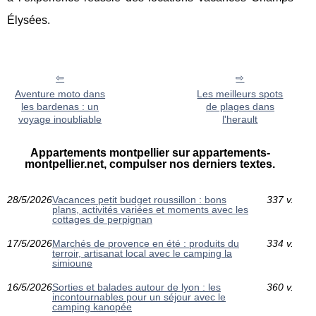
Élysées.
Aventure moto dans
Les meilleurs spots
les bardenas : un
de plages dans
voyage inoubliable
l'herault
Appartements montpellier sur appartements-
montpellier.net, compulser nos derniers textes.
28/5/2026
Vacances petit budget roussillon : bons
337 v.
plans, activités variées et moments avec les
cottages de perpignan
17/5/2026
Marchés de provence en été : produits du
334 v.
terroir, artisanat local avec le camping la
simioune
16/5/2026
Sorties et balades autour de lyon : les
360 v.
incontournables pour un séjour avec le
camping kanopée