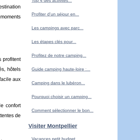
Top 4 des activités...
estination
Profiter d'un séjour en...
e moments
Les campings avec parc...
Les étapes clés pour...
Profitez de notre camping...
 profitent
s, hôtels
Guide camping haute-loire :...
facile aux
Camping dans le lubéron...
Pourquoi choisir un camping...
le confort
Comment sélectionner le bon...
ttentes de
Visiter Montpellier
Vacances petit budget...