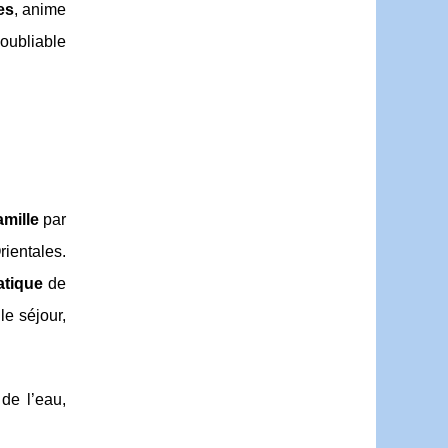
es
, anime
oubliable
amille
par
rientales.
atique
de
le séjour,
 de l’eau,