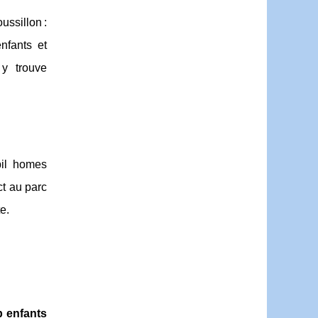
ussillon :
nfants et
 y trouve
bil homes
ct au parc
e.
b enfants