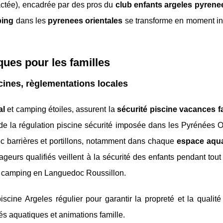
actée), encadrée par des pros du
club enfants argeles pyrene
ping
dans les
pyrenees orientales
se transforme en moment in
iques pour les familles
scines, règlementations locales
al
et camping étoiles, assurent la
sécurité piscine vacances f
 de la régulation piscine sécurité imposée dans les Pyrénées O
ec barrières et portillons, notamment dans chaque
espace aqu
urs qualifiés veillent à la sécurité des enfants pendant tout 
es camping en Languedoc Roussillon.
scine Argeles régulier pour garantir la propreté et la qualité
és aquatiques et animations famille.