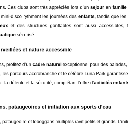
s. Ces clubs sont très appréciés lors d’un
sejour
en
famille
 et mini-disco rythment les journées des
enfants
, tandis que les
jeux
et des structures gonflables sont aussi accessibles, f
uatique
sécurisé.
rveillées et nature accessible
s, profitez d’un
cadre naturel
exceptionnel pour des balades, 
e
, les parcours accrobranche et le célèbre Luna Park garantissen
 la détente et la sécurité, complétant l’offre d’
activités enfant
ns, pataugeoires et initiation aux sports d’eau
e
, pataugeoire et toboggans multiples ravit petits et grands. L’init