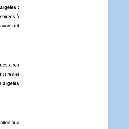
 argeles
:
 soirées à
avorisant
des aires
t rires et
s argeles
iation aux