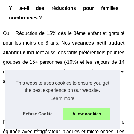
Y a-t-il des réductions pour familles
nombreuses ?
Oui ! Réduction de 15% dès le 3ème enfant et gratuité
pour les moins de 3 ans. Nos
vacances petit budget
atlantique
incluent aussi des tarifs préférentiels pour les
groupes de 15+ personnes (-10%) et les séjours de 14
nuits minimum (-25%). Adhérence au chèque-vacances
acceptée.
This website uses cookies to ensure you get
the best experience on our website.
Peut-on cuisiner pour économiser sur la
Learn more
restauration ?
Refuse Cookie
Allow cookies
Parfaitement ! Nos mobil-homes disposent d'une cuisine
équipée avec réfrigérateur, plaques et micro-ondes. Les