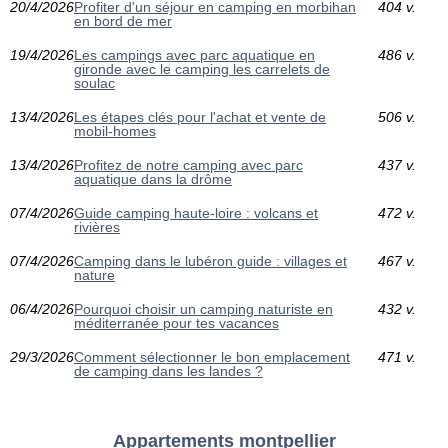
20/4/2026
Profiter d'un séjour en camping en morbihan
404 v.
en bord de mer
19/4/2026
Les campings avec parc aquatique en
486 v.
gironde avec le camping les carrelets de
soulac
13/4/2026
Les étapes clés pour l'achat et vente de
506 v.
mobil-homes
13/4/2026
Profitez de notre camping avec parc
437 v.
aquatique dans la drôme
07/4/2026
Guide camping haute-loire : volcans et
472 v.
rivières
07/4/2026
Camping dans le lubéron guide : villages et
467 v.
nature
06/4/2026
Pourquoi choisir un camping naturiste en
432 v.
méditerranée pour tes vacances
29/3/2026
Comment sélectionner le bon emplacement
471 v.
de camping dans les landes ?
Appartements montpellier