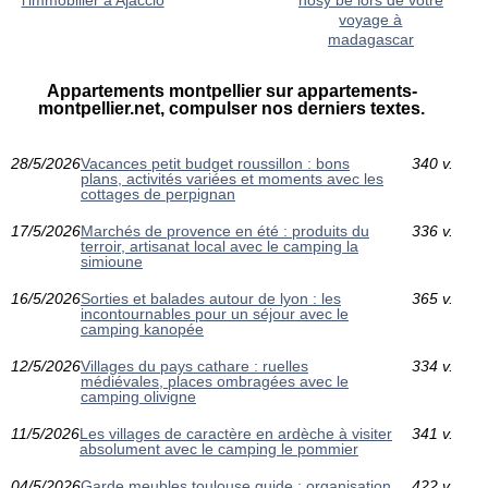
voyage à
madagascar
Appartements montpellier sur appartements-
montpellier.net, compulser nos derniers textes.
28/5/2026
Vacances petit budget roussillon : bons
340 v.
plans, activités variées et moments avec les
cottages de perpignan
17/5/2026
Marchés de provence en été : produits du
336 v.
terroir, artisanat local avec le camping la
simioune
16/5/2026
Sorties et balades autour de lyon : les
365 v.
incontournables pour un séjour avec le
camping kanopée
12/5/2026
Villages du pays cathare : ruelles
334 v.
médiévales, places ombragées avec le
camping olivigne
11/5/2026
Les villages de caractère en ardèche à visiter
341 v.
absolument avec le camping le pommier
04/5/2026
Garde meubles toulouse guide : organisation
422 v.