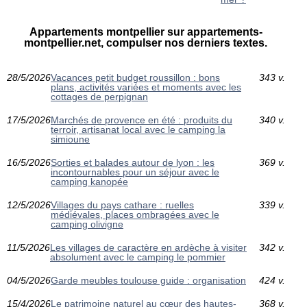
Appartements montpellier sur appartements-
montpellier.net, compulser nos derniers textes.
28/5/2026
Vacances petit budget roussillon : bons
343 v.
plans, activités variées et moments avec les
cottages de perpignan
17/5/2026
Marchés de provence en été : produits du
340 v.
terroir, artisanat local avec le camping la
simioune
16/5/2026
Sorties et balades autour de lyon : les
369 v.
incontournables pour un séjour avec le
camping kanopée
12/5/2026
Villages du pays cathare : ruelles
339 v.
médiévales, places ombragées avec le
camping olivigne
11/5/2026
Les villages de caractère en ardèche à visiter
342 v.
absolument avec le camping le pommier
04/5/2026
Garde meubles toulouse guide : organisation
424 v.
15/4/2026
Le patrimoine naturel au cœur des hautes-
368 v.