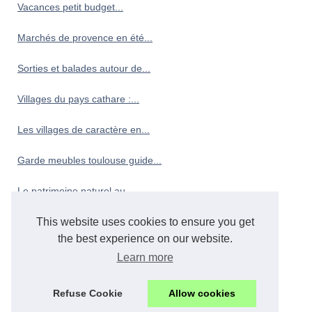
Vacances petit budget...
Marchés de provence en été...
Sorties et balades autour de...
Villages du pays cathare :...
Les villages de caractère en...
Garde meubles toulouse guide...
Le patrimoine naturel au...
Profiter d'un séjour en...
This website uses cookies to ensure you get
the best experience on our website.
Brasserie bayonne guide :...
Learn more
Les plus belles plages...
Refuse Cookie
Allow cookies