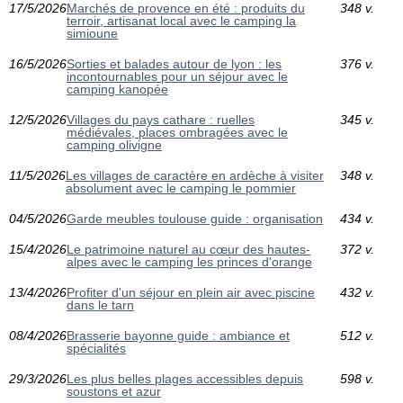
17/5/2026
Marchés de provence en été : produits du
348 v.
terroir, artisanat local avec le camping la
simioune
16/5/2026
Sorties et balades autour de lyon : les
376 v.
incontournables pour un séjour avec le
camping kanopée
12/5/2026
Villages du pays cathare : ruelles
345 v.
médiévales, places ombragées avec le
camping olivigne
11/5/2026
Les villages de caractère en ardèche à visiter
348 v.
absolument avec le camping le pommier
04/5/2026
Garde meubles toulouse guide : organisation
434 v.
15/4/2026
Le patrimoine naturel au cœur des hautes-
372 v.
alpes avec le camping les princes d'orange
13/4/2026
Profiter d'un séjour en plein air avec piscine
432 v.
dans le tarn
08/4/2026
Brasserie bayonne guide : ambiance et
512 v.
spécialités
29/3/2026
Les plus belles plages accessibles depuis
598 v.
soustons et azur