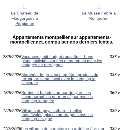
Le Château de
Le Musée Fabre à
Flaugergues à
Montpellier
Perpignan
Appartements montpellier sur appartements-
montpellier.net, compulser nos derniers textes.
28/5/2026
Vacances petit budget roussillon : bons
336 v.
plans, activités variées et moments avec les
cottages de perpignan
17/5/2026
Marchés de provence en été : produits du
333 v.
terroir, artisanat local avec le camping la
simioune
16/5/2026
Sorties et balades autour de lyon : les
360 v.
incontournables pour un séjour avec le
camping kanopée
12/5/2026
Villages du pays cathare : ruelles
330 v.
médiévales, places ombragées avec le
camping olivigne
11/5/2026
Les villages de caractère en ardèche à visiter
339 v.