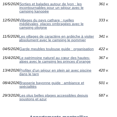
16/5/2026
Sorties et balades autour de lyon : les
361 v.
incontournables pour un séjour avec le
camping kanopée
12/5/2026
Villages du pays cathare : ruelles
333 v.
médiévales, places ombragées avec le
camping olivigne
11/5/2026
Les villages de caractère en ardèche à visiter
341 v.
absolument avec le camping le pommier
04/5/2026
Garde meubles toulouse guide : organisation
422 v.
15/4/2026
Le patrimoine naturel au cœur des hautes-
367 v.
alpes avec le camping les princes d'orange
13/4/2026
Profiter d'un séjour en plein air avec piscine
420 v.
dans le tarn
08/4/2026
Brasserie bayonne guide : ambiance et
501 v.
spécialités
29/3/2026
Les plus belles plages accessibles depuis
587 v.
soustons et azur